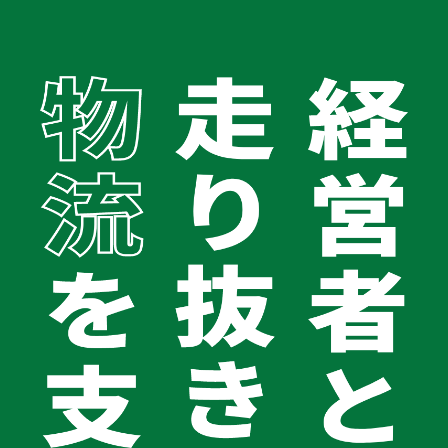
TOP
お役立ちコラム
会社案内
金融機関借入以外のさまざまな資金調達方法
会社案内TOPへ
会社概要
物流財務サポート
2024.05.09
経営理念
金融機関借入以外のさまざまな資金調達
代表メッセージ
グループ企業
方法
健康宣言2025
コラム
お問い合わせ
中小企業が資金を確保する手段は多岐にわたります。
0120-062-194
金融機関からの融資は企業運営にとって不可欠ですが、
受付時間 平日9:00〜18:00
赤字や税金の未納といった状況では融資が難しくなりま
す。
また、新商品の開発のための融資は審査に時間がかかる