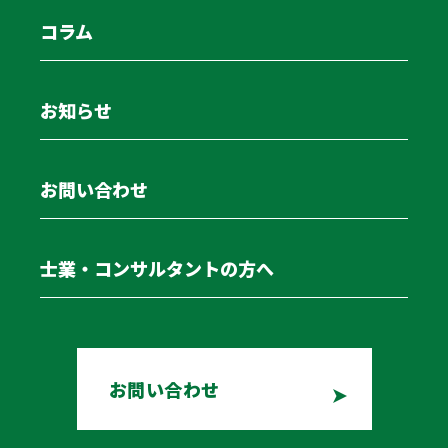
め、社外から知られることもありません。
コラム
金融機関に頼らない資金調達方法は、企業の状況やニー
お知らせ
ズに合わせて選択することが重要です。特にファクタリ
ングや車両リースバックなどの方法を検討する際には、
専門家のアドバイスを受けることが有益です。
お問い合わせ
経営者に最も頼られるパートナーとして社長さまととも
に歩むPMG Logisticsにお気軽にご相談ください。
士業・コンサルタントの方へ
コラム一覧
POPULAR
お問い合わせ
物流コストの削減方法とは？