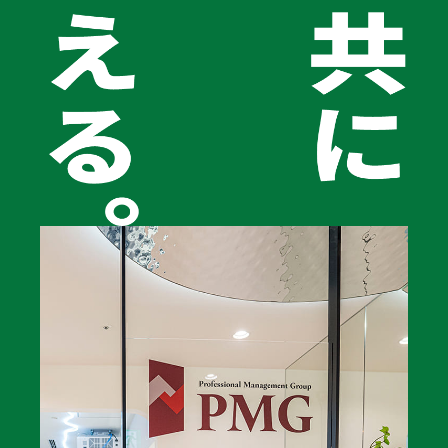
ことがありますし、少額の融資でも審査が必要であり、
経営者の連帯保証が求められることもあります。
そのため、中小企業はファクタリングなどの借入以外の
方法も知っておくと、資金繰りをスムーズに進めること
ができます。
金融機関による借入以外の資金調達方法のメリッ
トとデメリット
金融機関からの借入に頼らずに資金を調達することに
は、急な資金不足への対応や、金融機関の審査を受ける
必要がないなどのメリットがありますが、必要な金額を
確保できない可能性や、借りるよりも高いコストがかか
ることが挙げられます。