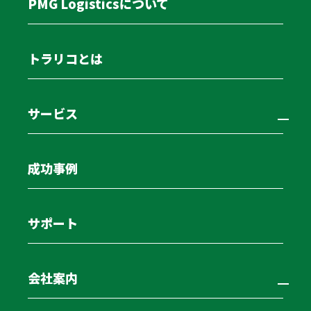
PMG Logisticsについて
ファクタリングにはいくつかのタイプがあります。例え
ば、売掛金を売却する企業とファクタリング会社の間で
契約する買取型や、利用者とファクタリング会社、売掛
トラリコとは
先の3者が関与する買取型などがあります。
ただし、ファクタリングは利用者の信用に影響を与える
サービス
場合もあるため、信頼できるファクタリング会社を選ぶ
ことが重要です。
成功事例
車両リースバックについて
サポート
車両リースバックとは、現在自社が所有している車両な
どをリース会社へ売却し、売却後に賃借することで、
そのまま継続的に利用する資金調達方法です。
会社案内
売却により、一時にまとまった収入を得ることができる
とともに、売却前と変わらずトラックが使用できるた