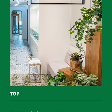
中小企業が借入以外の資金調達を行う代表的な方法に
は、以下のものがあります。
・社債の発行
・ノンバンクからの融資
・ファクタリングの活用
・車両リースバックの実行
・クラウドファンディングの募集
・ソーシャルレンディングの利用
ファクタリングについて
ファクタリングにおいては、取引先からの債権を売却
TOP
し、現金化する手法です。売掛金の入金を待つ必要がな
いため、中小企業にとっては利便性が高いです。