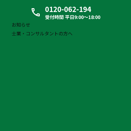
比率の目安や2024年問題の影
0120-062-194
響も解説
受付時間 平日9:00〜18:00
2024年問題を乗り越える運送
お知らせ
業の事業承継｜親族内・M&
士業・コンサルタントの方へ
A・廃業の選択肢と強い会社
の作り方
経営の健康診断から始める失
敗しない組織変革とは？ロジ
パが提案する計画経営への転
換と財務戦略
【運送会社向け】トラックの
値段と維持費を抑える「賢い
出口戦略」とは
トラックの燃料費高騰対策｜