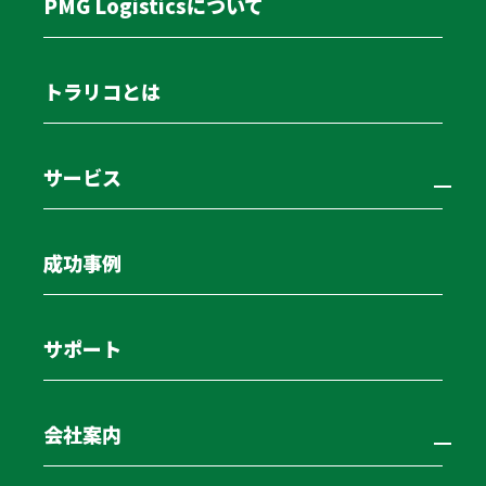
PMG Logisticsについて
会社概要
経営理念
代表メッセージ
トラリコとは
グループ企業
コラム
サービス
お知らせ
お問い合わせ
士業・コンサルタントの方へ
成功事例
PMG資金調達ジャーナル
サポート
プライバシーポリシー
会社案内
© PMG Logistics inc., All Rights Reserved.