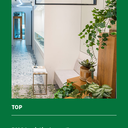
株式会社 PMG Logistics
日本の物流企業の経営者の方々にしっかり寄り添い
ます。
〒532-0003 大阪府大阪市淀川区宮原3丁目4番30号 ニッセイ新大阪ビ
ぜひお気軽にご相談ください。
ル14F
フリーダイヤル : 0120-062-194
TEL : 06-6151-3458
TOP
PMG Logisticsについて
トラリコとは
サービス
車両リースバック「PMG車両リース」
物流事業サポート
物流財務サポート
成功事例
TOP
サポート
会社案内