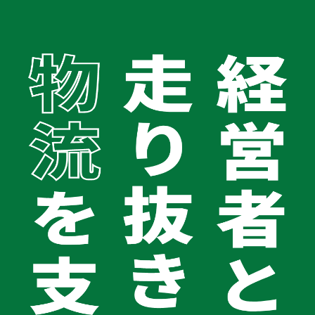
TOP
お役立ちコラム
会社案内
2024年問題を乗り越える運送業の事業承継｜親族内・M&A・
会社案内TOPへ
廃業の選択肢と強い会社の作り方
会社概要
経営理念
車両リースバック
2026.06.10
代表メッセージ
2024年問題を乗り越える運送業の事業
グループ企業
承継｜親族内・M&A・廃業の選択肢と
健康宣言2025
コラム
強い会社の作り方
お問い合わせ
0120-062-194
受付時間 平日9:00〜18:00