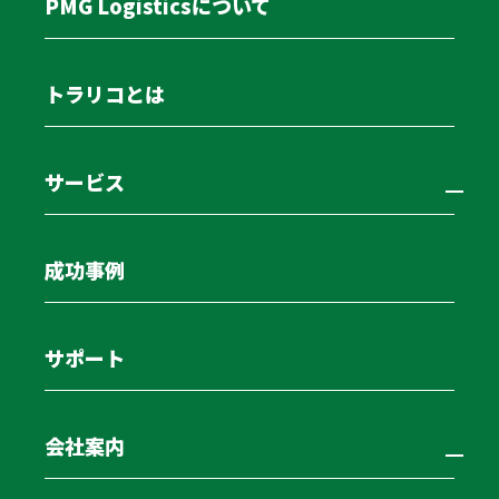
PMG Logisticsについて
後継者不在に悩む中小運送会社のリアル
運送業界のオーナーにとって、後継者不在は単なる身内
トラリコとは
の問題ではありません。会社の存続と従業員の生活を天
秤にかける深刻な経営課題です。
サービス
現在、中小運送会社の多くが、長年働いてくれたベテラ
ンドライバーの高齢化と、若手の採用難という二重苦に
成功事例
喘いでいます。そこに労働時間の制限が定着し、利益の
確保はさらに難しくなっています。
サポート
事業承継で多くのオーナー様が一番に考えるのは、息子
や親族への承継ではないでしょうか。しかし、今の過酷
な経営環境を目の当たりにしているからこそ、苦労させ
会社案内
たくないという親心から、承継を躊躇してしまうという
リアルな葛藤があります。