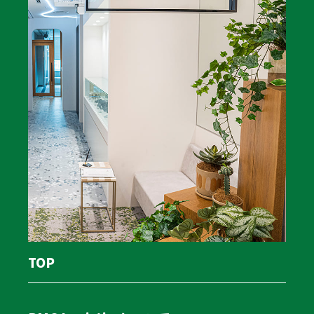
情報ばかりです。運送業界の激変期を生き抜き、次世代
へ確実にバトンを繋ぐための具体的なロードマップをご
確認ください。
運送業が直面する事業承継の現状と2024
年問題の影響
2024年の時間外労働上限規制の適用以降、深刻な人材不
足や燃料高騰など、運送業界を取り巻く経営環境は激変
しています。今や事業承継は、単なる次の代への引き継
ぎではありません。会社の存続をかけた重大な経営戦略
です。この項目では、物流業界の現状を生き抜くため
TOP
に、親族内承継・M&A・廃業という3つの選択肢のリア
ルと、自社の企業価値を高める方法を解説します。