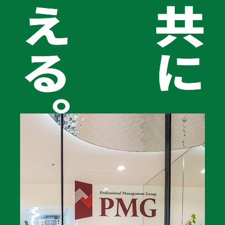
2024年問題の施行以降、影響が本格化し、深刻な人材不
足に直面している運送業界において、事業承継は会社の
命運を握る最重要テーマです。本記事では「親族内承
継」「M&A」「廃業」という3つの選択肢を詳しく解説
しています。
緑ナンバーの手続きから財務・税金対策、仕組み化され
た強い組織の作り方など、いずれも実務に役立つ大切な