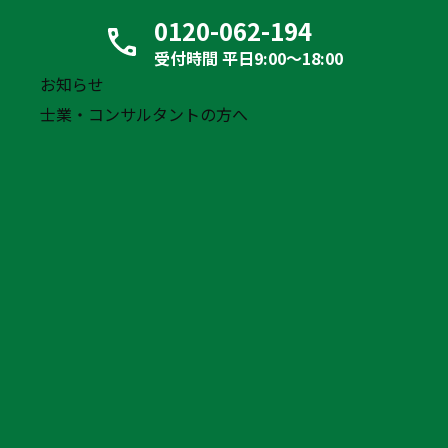
ルターです。現在の物流危機下における企業価値は、こ
0120-062-194
れまで以上に二極化する傾向にあります。
受付時間 平日9:00〜18:00
お知らせ
以前の評価基準は保有車両数や売上規模でしたが、現在
士業・コンサルタントの方へ
はコンプライアンスの遵守体制、人材確保力、そして収
益の持続性が何より重視されます。
買い手となる大手・中堅企業から特に高い評価を得られ
る要素は次の通りです。
ドライバーや運行管理者など、優秀な人材が定着して
いる
車両や車庫、営業所などのインフラが整っている
労働時間の管理が徹底されている（デジタコ等の活
用）