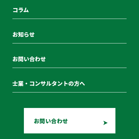
コラム
一方で、廃業を選べば、車両や土地の処分に加え、許可
の返納、そして何より長年尽くしてくれた従業員を路頭
お知らせ
に迷わせることになります。
「継がせるべきか、売るべきか、畳むべきか」という決
お問い合わせ
断は迅速に行わなければいけません。一時の迷いが会社
の価値をさらに下げてしまう可能性もあります。出口の
見えない不安の中に多くの中小運送会社が置かれている
士業・コンサルタントの方へ
現状です。
物流危機の今、自社の企業価値はどう評価される
か
お問い合わせ
市場環境の変化は、業界の淘汰と再編を加速させるフィ