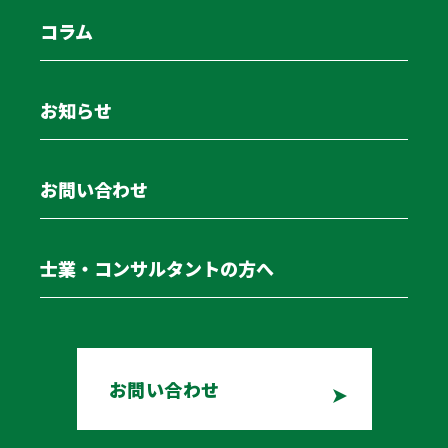
に、配送ルートの最適化によって走行距離を短縮しま
コラム
す。効率化の目的はコスト削減だけではありません。ト
ラックドライバー不足への対策や脱炭素化にも繋がる、
持続可能な物流体制の構築にも欠かせない支援です。
お知らせ
2024年問題への対応と労務管理サポート
お問い合わせ
物流業界が直面する2024年問題への対応と、円滑な業務
を支える労務管理は事業継続のための重要な課題です。
士業・コンサルタントの方へ
物流コンサルは、改正労働基準法による時間外労働の上
限規制（年960時間）を遵守するため、勤務実態の可視
化を支援します。デジタルタコグラフ等のデータ解析を
通じ、拘束時間の短縮に向けたシフト作成の改善や、労
お問い合わせ
務規定の見直しなどの法的リスク管理が主な支援内容で
す。