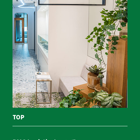
本記事では、運送会社が次の10年を勝ち抜くためのパー
トナー選びの基準と、経営を安定させる戦略を解説しま
す。
物流コンサルとは？主な種類と支援内容
物流コンサルとは、物流の専門知見から経営課題を解決
するパートナーです。
主な種類は、戦略立案を行う戦略系、現場改善を担う実
行支援系、IT導入を推進するIT・DX系に分類されます。
支援内容はコスト削減や輸配送効率化、2024年問題への
TOP
労務対応、DX化による生産性向上などです。
この項目では、具体的な支援内容について詳しく説明し