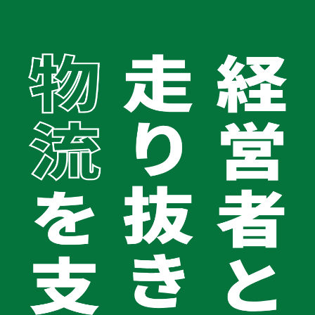
TOP
お役立ちコラム
会社案内
経営の健康診断から始める失敗しない組織変革とは？ロジパ
会社案内TOPへ
が提案する計画経営への転換と財務戦略
会社概要
経営理念
車両リースバック
2026.05.20
代表メッセージ
経営の健康診断から始める失敗しない組
グループ企業
織変革とは？ロジパが提案する計画経営
健康宣言2025
コラム
への転換と財務戦略
お問い合わせ
0120-062-194
受付時間 平日9:00〜18:00