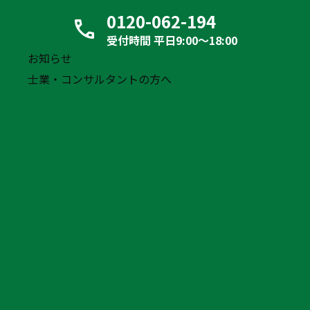
0120-062-194
その他には、長時間労働の主因となる荷待ち・荷役時間
受付時間 平日9:00〜18:00
の削減に向けた荷主との交渉支援や、バース予約システ
お知らせ
ムの導入も提案します。中継輸送の構築や自動化設備の
士業・コンサルタントの方へ
活用により、ドライバーの労働負荷を下げつつ、限られ
た労働力で配送網を維持する仕組み作りも支援内容の一
つです。
中小運送会社がコンサルを導入すべき理由
中小運送会社にありがちな利益を蝕む構造的課題は、コ
ンサルの導入によって解決へ向かいます。
コンサルが取り組む具体的な課題解決策は、どんぶり勘
定になりがちな収支を車両単位で可視化し、不採算案件