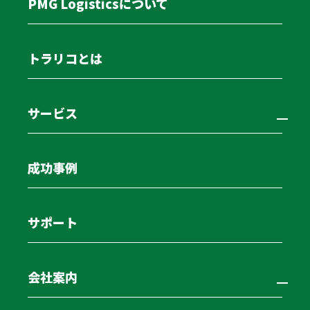
PMG Logisticsについて
ます。
物流コスト削減と輸配送効率化の支援
トラリコとは
物流コスト削減と輸配送効率化は、企業の利益率に直結
する重要な支援です。
サービス
物流コストの最適化では運賃交渉にとどまらず、保管効
成功事例
率、荷役費、梱包費の物流KPIを可視化し、無駄を徹底
的に排除します。在庫配置の最適化や拠点の統合によ
る、維持費と輸送費のトータルコストの最小化を狙う戦
サポート
略です。
配送の効率化では、配車計画のシステム化や共同配送の
会社案内
導入を支援します。実車率や積載率の向上を図るととも