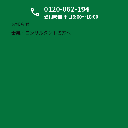
リース中・自社所有に関わらず、お持ちのアルミ
0120-062-194
バンを弊社にてリースの組み直しをすることで、
受付時間 平日9:00〜18:00
「資金の調達」「リース料の削減」
「債務
お知らせ
士業・コンサルタントの方へ
超過の改善」
の効果が見込めます。
財務改善、成長支援で経営に新たな選択肢を。
PMG Logisticsのアルミバン
リースバックご利用イメージ