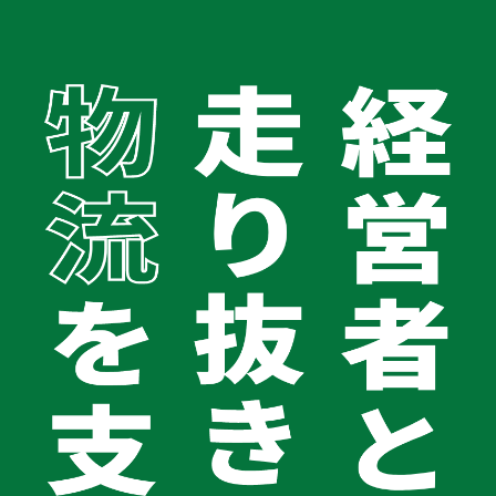
TOP
車両リースバック｢PMG車両リース｣
アルミバン
会社案内
会社案内TOPへ
会社概要
アルミバンリースバック
経営理念
代表メッセージ
グループ企業
健康宣言2025
コラム
＼ アルミバンリースバックならPMG Logistic
お問い合わせ
s／
0120-062-194
受付時間 平日9:00〜18:00
アルミバンリースバックとは、今持っているアルミバンをリ
ース会社に売却し、その代金を事業資金として活用できる仕
組みのことです。売却後もリース契約を結ぶことで、同じア
ルミバンをそのまま使い続けることができます。また、単に