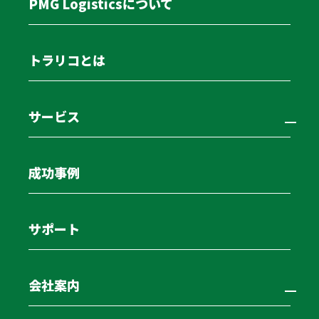
PMG Logisticsについて
トラリコとは
サービス
成功事例
アルミバンリースバックなら
PMG Logisticsに！
サポート
会社案内