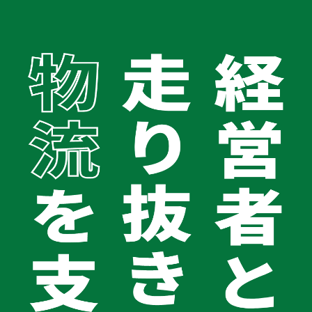
TOP
車両リースバック｢PMG車両リース｣
会社案内
冷凍アルミウイング
会社案内TOPへ
会社概要
経営理念
冷凍アルミウイングリースバック
代表メッセージ
グループ企業
健康宣言2025
コラム
お問い合わせ
＼ 冷凍アルミウイングリースバックならPMG
0120-062-194
Logistics／
受付時間 平日9:00〜18:00
冷凍アルミウイングリースバックとは、今持っている冷凍ア
ルミウイングをリース会社に売却し、その代金を事業資金と
して活用できる仕組みのことです。売却後もリース契約を結