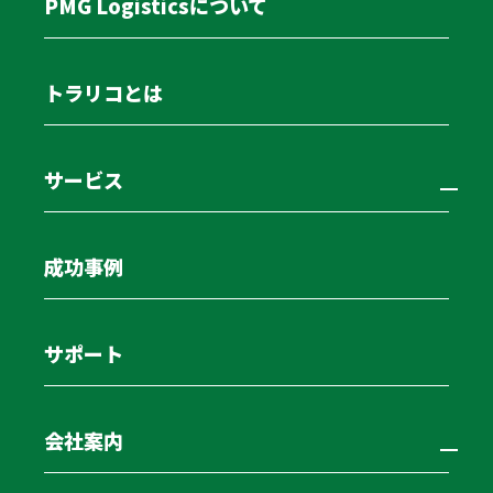
PMG Logisticsについて
トラリコとは
サービス
成功事例
冷凍アルミウイングリースバ
サポート
ックならPMG Logisticsに！
会社案内