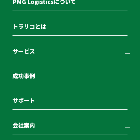
PMG Logisticsについて
トラリコとは
サービス
成功事例
アルミウイングリースバック
サポート
ならPMG Logisticsに！
会社案内