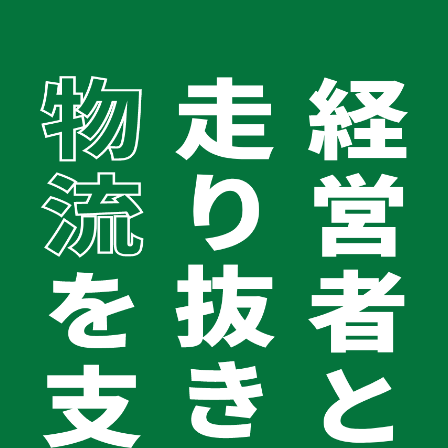
TOP
車両リースバック｢PMG車両リース｣
アルミウイング
会社案内
会社案内TOPへ
会社概要
アルミウイングリースバック
経営理念
代表メッセージ
グループ企業
健康宣言2025
コラム
＼ アルミウイングリースバックならPMG Logi
お問い合わせ
stics／
0120-062-194
受付時間 平日9:00〜18:00
アルミウイングリースバックとは、今持っているアルミウイ
ングをリース会社に売却し、その代金を事業資金として活用
できる仕組みのことです。売却後もリース契約を結ぶこと
で、同じアルミウイングをそのまま使い続けることができま