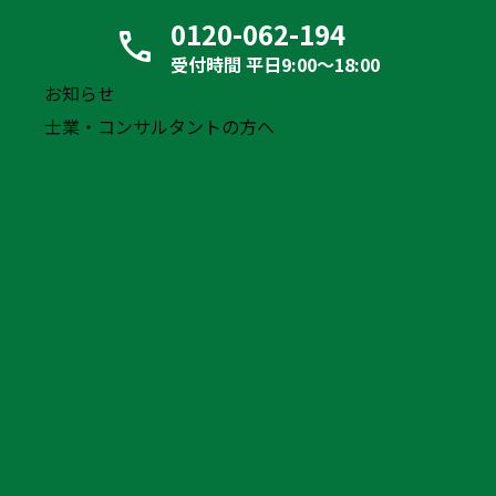
0120-062-194
リース中・自社所有に関わらず、お持ちのアルミ
受付時間 平日9:00〜18:00
ウイングを弊社にてリースの組み直しをすること
お知らせ
「資金の調達」「リース料の削減」
士業・コンサルタントの方へ
で、
「債務超過の改善」
の効果が見込めます。
財務改善、成長支援で経営に新たな選択肢を。
PMG Logisticsのアルミウイ
ングリースバックご利用イメ